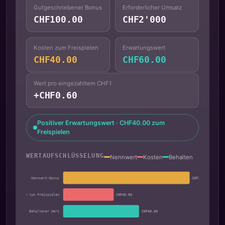
Gutgeschriebener Bonus
Erforderlicher Umsatz
CHF100.00
CHF2'000
Kosten zum Freispielen
Erwartungswert
CHF40.00
CHF60.00
Wert pro eingezahltem CHF1
+CHF0.60
Positiver Erwartungswert · CHF40.00 zum
Freispielen
WERTAUFSCHLÜSSELUNG
Nennwert
Kosten
Behalten
Nennwert-Bonus
CHF100.00
Kosten zum Freispielen
CHF40.00
Behaltener Wert
CHF60.00