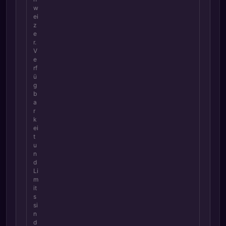
w
ei
z
e
r.
V
e
rf
ü
g
b
a
r
k
ei
t
u
n
d
Li
m
it
s
si
n
d