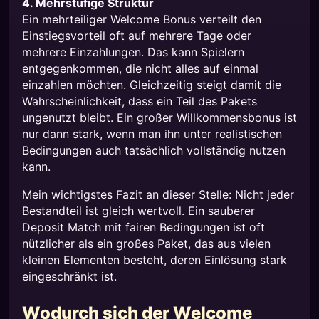
4. Mehrstufige Struktur
Ein mehrteiliger Welcome Bonus verteilt den
Einstiegsvorteil oft auf mehrere Tage oder
mehrere Einzahlungen. Das kann Spielern
entgegenkommen, die nicht alles auf einmal
einzahlen möchten. Gleichzeitig steigt damit die
Wahrscheinlichkeit, dass ein Teil des Pakets
ungenutzt bleibt. Ein großer Willkommensbonus ist
nur dann stark, wenn man ihn unter realistischen
Bedingungen auch tatsächlich vollständig nutzen
kann.
Mein wichtigstes Fazit an dieser Stelle: Nicht jeder
Bestandteil ist gleich wertvoll. Ein sauberer
Deposit Match mit fairen Bedingungen ist oft
nützlicher als ein großes Paket, das aus vielen
kleinen Elementen besteht, deren Einlösung stark
eingeschränkt ist.
Wodurch sich der Welcome