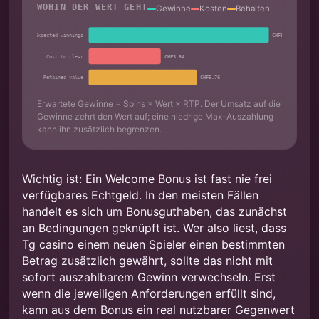
WOHIN DER WERT GEHT
Gewinne
Kosten
Behalten
Expected winnings
CHF9.60
Cost to clear
CHF3.84
Retained value
CHF5.76
Erwartete Gewinne = Spins × Wert × RTP. Der Umsatz auf die
Gewinne zehrt den Wert auf; eine niedrige Max-Auszahlung
kann ihn zusätzlich begrenzen.
Wichtig ist: Ein Welcome Bonus ist fast nie frei
verfügbares Echtgeld. In den meisten Fällen
handelt es sich um Bonusguthaben, das zunächst
an Bedingungen geknüpft ist. Wer also liest, dass
Tg casino einem neuen Spieler einen bestimmten
Betrag zusätzlich gewährt, sollte das nicht mit
sofort auszahlbarem Gewinn verwechseln. Erst
wenn die jeweiligen Anforderungen erfüllt sind,
kann aus dem Bonus ein real nutzbarer Gegenwert