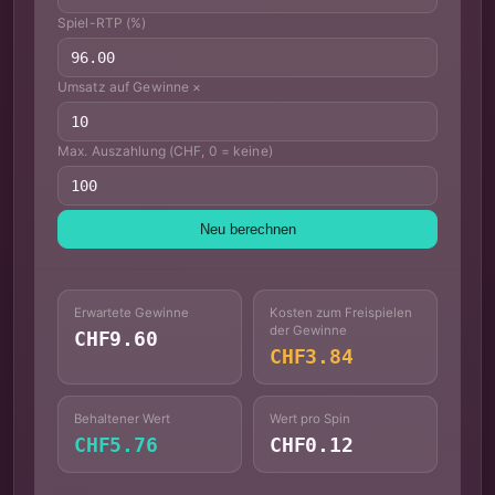
Spiel-RTP (%)
Umsatz auf Gewinne ×
Max. Auszahlung (CHF, 0 = keine)
Neu berechnen
Erwartete Gewinne
Kosten zum Freispielen
der Gewinne
CHF9.60
CHF3.84
Behaltener Wert
Wert pro Spin
CHF5.76
CHF0.12