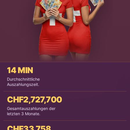
14 MIN
Durchschnittliche
Auszahlungszeit.
CHF2,727,700
Gesamtauszahlungen der
letzten 3 Monate.
CHF33,758