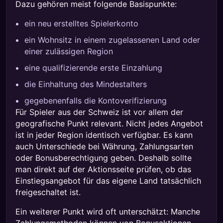
Dazu gehören meist folgende Basispunkte:
ein neu erstelltes Spielerkonto
ein Wohnsitz in einem zugelassenen Land oder
einer zulässigen Region
eine qualifizierende erste Einzahlung
die Einhaltung des Mindestalters
gegebenenfalls die Kontoverifizierung
Für Spieler aus der Schweiz ist vor allem der
geografische Punkt relevant. Nicht jedes Angebot
ist in jeder Region identisch verfügbar. Es kann
auch Unterschiede bei Währung, Zahlungsarten
oder Bonusberechtigung geben. Deshalb sollte
man direkt auf der Aktionsseite prüfen, ob das
Einstiegsangebot für das eigene Land tatsächlich
freigeschaltet ist.
Ein weiterer Punkt wird oft unterschätzt: Manche
Zahlungsmethoden können von Bonusaktionen