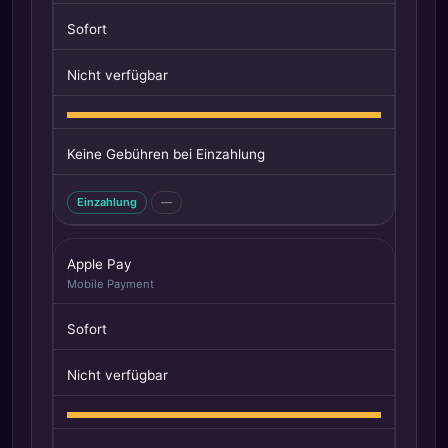
Sofort
Nicht verfügbar
Keine Gebühren bei Einzahlung
Einzahlung
—
Apple Pay
Mobile Payment
Sofort
Nicht verfügbar