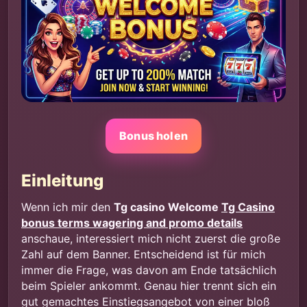
Bonus holen
Einleitung
Wenn ich mir den
Tg casino Welcome
Tg Casino
bonus terms wagering and promo details
anschaue, interessiert mich nicht zuerst die große
Zahl auf dem Banner. Entscheidend ist für mich
immer die Frage, was davon am Ende tatsächlich
beim Spieler ankommt. Genau hier trennt sich ein
gut gemachtes Einstiegsangebot von einer bloß